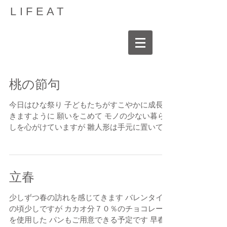
LIFEAT
桃の節句
今日はひな祭り 子どもたちがすこやかに成長で
きますように 願いをこめて モノの少ない暮ら
しを心がけていますが 雛人形は手元に置いて
季節を愉しんでいます 春も近づいていますね
桜あんぱん販売はじまりました
立春
少しずつ春の訪れを感じてきます バレンタイン
の頃少しですが カカオ分７０％のチョコレート
を使用した パンもご用意できる予定です 早春