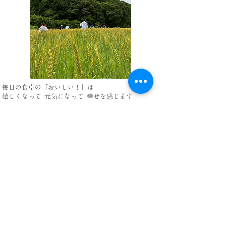
​毎日の食卓の
「おいしい！」は
嬉しくなって 元気になって 幸せを感じます
そんなひと時を過ごしていただきたいと
思い描き
パンを焼いています
命ある自然や食材を感謝していただくことで
私たちは
生かされています
日本全国(海外も含め)生産者さんや職人さんなどの
心ある良い食材を厳選し
繋がりを大切にして
その情熱や物語をそこなうことなく
パンというかたちにして
お客様にお届けしたいと
研究をかさねています
そしてパンが
「地球の平和」
へと
繋がっていくことを願っています