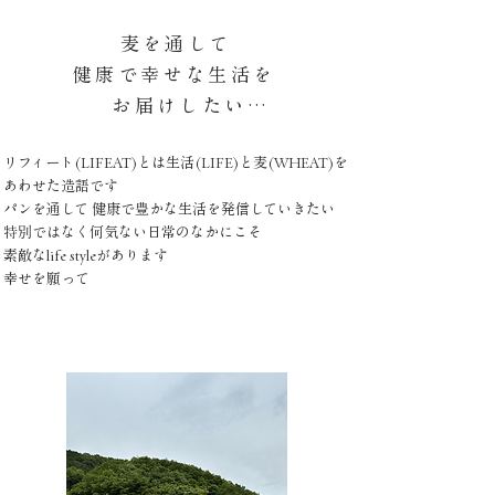
​
麦を通して
健康で幸せな生活を
お届けしたい…
​リフィート(
LIFEAT
)とは
生活(
LIF
E
)と麦(WH
EAT
)を
あわせた造語です
​パンを通して 健康で豊かな生活を発信していきたい
特別ではなく何気ない日常のなかにこそ
素敵なlife styleがあります
幸せを願って